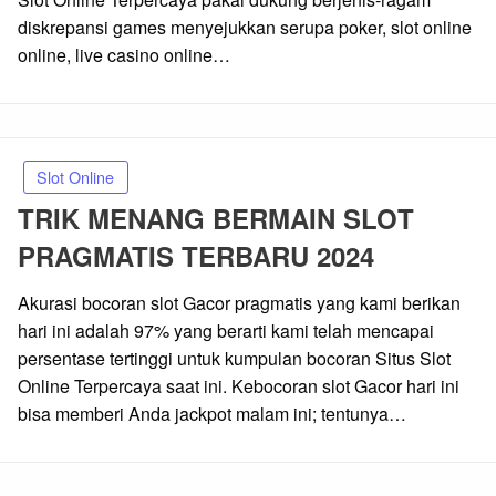
diskrepansi games menyejukkan serupa poker, slot online
online, live casino online…
Slot Online
TRIK MENANG BERMAIN SLOT
PRAGMATIS TERBARU 2024
Posted
Akurasi bocoran slot Gacor pragmatis yang kami berikan
on
hari ini adalah 97% yang berarti kami telah mencapai
persentase tertinggi untuk kumpulan bocoran Situs Slot
Online Terpercaya saat ini. Kebocoran slot Gacor hari ini
bisa memberi Anda jackpot malam ini; tentunya…