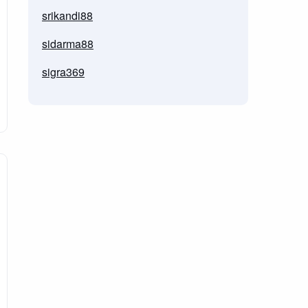
srikandi88
sidarma88
sigra369