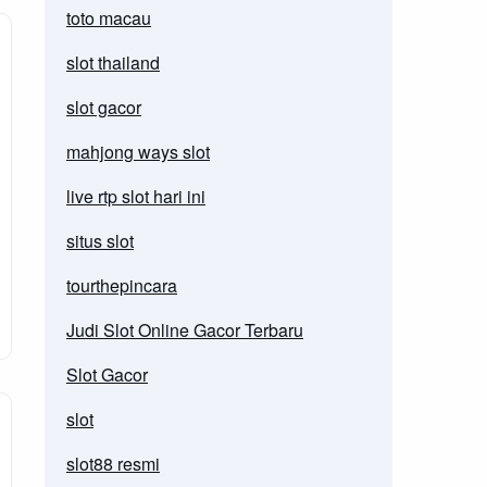
toto macau
slot thailand
slot gacor
mahjong ways slot
live rtp slot hari ini
situs slot
tourthepincara
Judi Slot Online Gacor Terbaru
Slot Gacor
slot
slot88 resmi