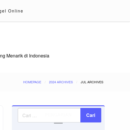
gel Online
g Menarik di Indonesia
HOMEPAGE
2024 ARCHIVES
JUL ARCHIVES
PENCARIAN