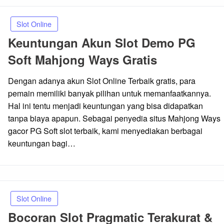
Slot Online
Keuntungan Akun Slot Demo PG
Soft Mahjong Ways Gratis
Posted
Dengan adanya akun Slot Online Terbaik gratis, para
on
pemain memiliki banyak pilihan untuk memanfaatkannya.
Hal ini tentu menjadi keuntungan yang bisa didapatkan
tanpa biaya apapun. Sebagai penyedia situs Mahjong Ways
gacor PG Soft slot terbaik, kami menyediakan berbagai
keuntungan bagi…
Slot Online
Bocoran Slot Pragmatic Terakurat &