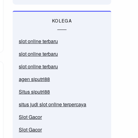
KOLEGA
slot online terbaru
slot online terbaru
slot online terbaru
agen siputri88
Situs siputri88
situs judi slot online terpercaya
Slot Gacor
Slot Gacor