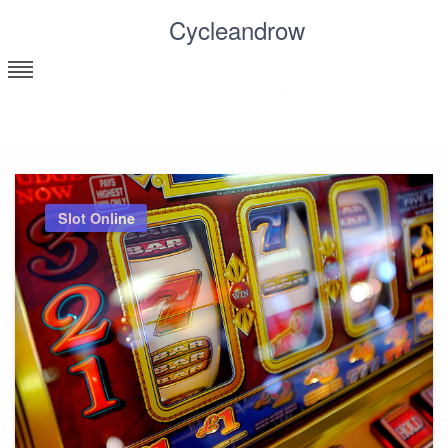
Skip
Cycleandrow
to
content
Panduan Terbaik Memilih Slot Gacor yang
Menyediakan Pengalaman Game Design yang Menarik
di Indonesia
Slot Online