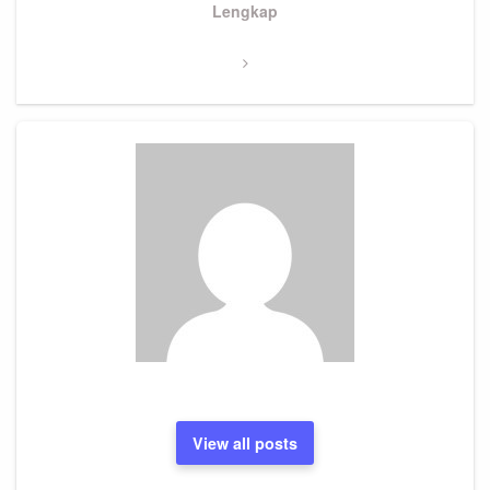
Post
Lengkap
View all posts