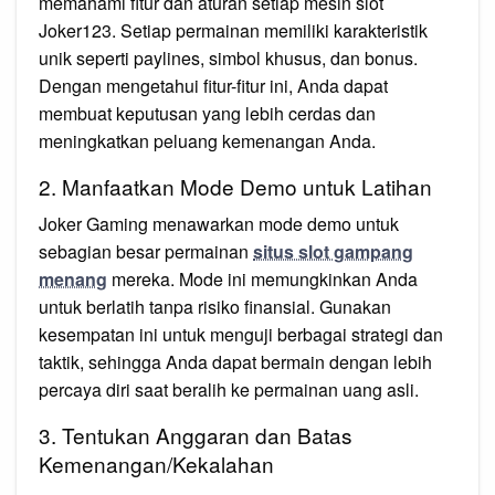
memahami fitur dan aturan setiap mesin slot
Joker123. Setiap permainan memiliki karakteristik
unik seperti paylines, simbol khusus, dan bonus.
Dengan mengetahui fitur-fitur ini, Anda dapat
membuat keputusan yang lebih cerdas dan
meningkatkan peluang kemenangan Anda.
2. Manfaatkan Mode Demo untuk Latihan
Joker Gaming menawarkan mode demo untuk
sebagian besar permainan
situs slot gampang
menang
mereka. Mode ini memungkinkan Anda
untuk berlatih tanpa risiko finansial. Gunakan
kesempatan ini untuk menguji berbagai strategi dan
taktik, sehingga Anda dapat bermain dengan lebih
percaya diri saat beralih ke permainan uang asli.
3. Tentukan Anggaran dan Batas
Kemenangan/Kekalahan