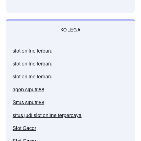
KOLEGA
slot online terbaru
slot online terbaru
slot online terbaru
agen siputri88
Situs siputri88
situs judi slot online terpercaya
Slot Gacor
Slot Gacor