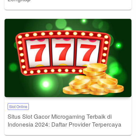
Slot Online
Situs Slot Gacor Microgaming Terbaik di
Indonesia 2024: Daftar Provider Terpercaya