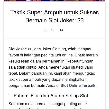
Taktik Super Ampuh untuk Sukses
Bermain Slot Joker123
By
Posted
on
Slot Joker123, dari Joker Gaming, telah menjadi
favorit di kalangan pecinta judi online. Untuk meraih
kesuksesan dalam permainan ini, keberuntungan
saja tidak cukup. Anda memerlukan strategi yang
tepat. Dalam panduan ini, kami akan mengungkap
taktik super ampuh yang dapat meningkatkan
pengalaman bermain Anda di
Slot Online Terbaik
.
1. Pahami Fitur dan Aturan Setiap Slot
Sebelum mulai bermain, sangat penting untuk