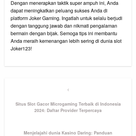
Dengan menerapkan taktik super ampuh ini, Anda
dapat meningkatkan peluang sukses Anda di
platform Joker Gaming. Ingatlah untuk selalu berjudi
dengan tanggung jawab dan nikmati pengalaman
bermain dengan bijak. Semoga tips ini membantu
Anda meraih kemenangan lebih sering di dunia slot
Joker123!
Navigasi
pos
Previous
Post
Situs Slot Gacor Microgaming Terbaik di Indonesia
2024: Daftar Provider Terpercaya
Next
Menjelajahi dunia Kasino Daring: Panduan